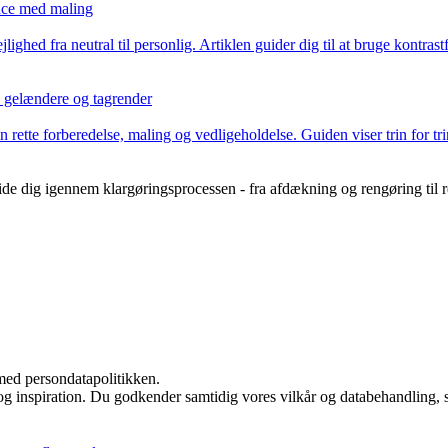
ance med maling
hed fra neutral til personlig. Artiklen guider dig til at bruge kontrastf
, gelændere og tagrender
ette forberedelse, maling og vedligeholdelse. Guiden viser trin for tri
de dig igennem klargøringsprocessen - fra afdækning og rengøring til re
med persondatapolitikken.
 og inspiration. Du godkender samtidig vores vilkår og databehandling, 