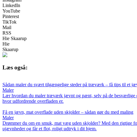
LinkedIn
YouTube
Pinterest
TikTok
Mail
RSS
Hie Skaarup
Hie
Skaarup
Læs også:
Sådan maler du svært tilgængelige steder på træværk – få tips til et jæv
Maler
Lær hvordan du maler træværk jævnt og pænt, selv på de besværlige om
hvor udfordrende overfladen er.
Få en jævn, mat overflade uden skjolder – sådan gør du med maling
Maler
Drømmer du om en smuk, mat væg uden skjolder? Med den rigtige forber
ujævnheder og får et flot, roligt udtryk i dit hjem.