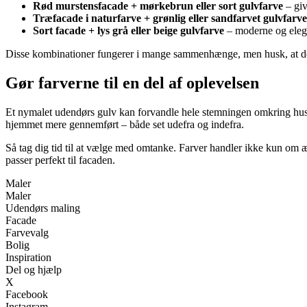
Rød murstensfacade + mørkebrun eller sort gulvfarve
– giv
Træfacade i naturfarve + grønlig eller sandfarvet gulvfarve
Sort facade + lys grå eller beige gulvfarve
– moderne og elega
Disse kombinationer fungerer i mange sammenhænge, men husk, at det v
Gør farverne til en del af oplevelsen
Et nymalet udendørs gulv kan forvandle hele stemningen omkring huset. D
hjemmet mere gennemført – både set udefra og indefra.
Så tag dig tid til at vælge med omtanke. Farver handler ikke kun om 
passer perfekt til facaden.
Maler
Maler
Udendørs maling
Facade
Farvevalg
Bolig
Inspiration
Del og hjælp
X
Facebook
Instagram