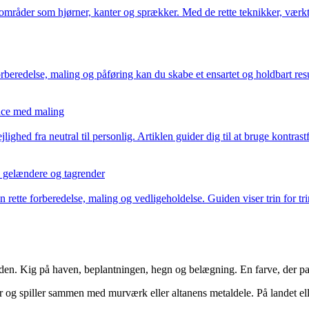
råder som hjørner, kanter og sprækker. Med de rette teknikker, værktøj
edelse, maling og påføring kan du skabe et ensartet og holdbart result
ance med maling
hed fra neutral til personlig. Artiklen guider dig til at bruge kontrastf
, gelændere og tagrender
ette forberedelse, maling og vedligeholdelse. Guiden viser trin for tri
n. Kig på haven, beplantningen, hegn og belægning. En farve, der passer
 og spiller sammen med murværk eller altanens metaldele. På landet ell