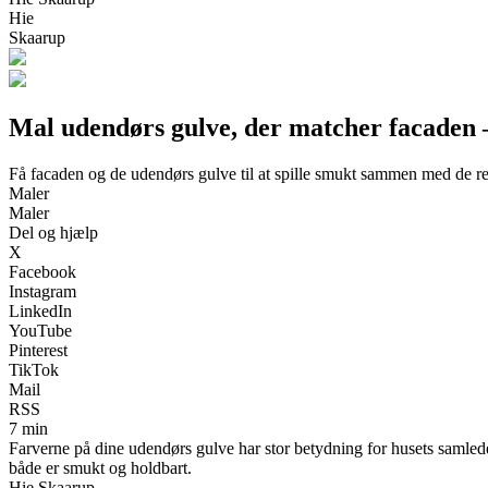
Hie
Skaarup
Mal udendørs gulve, der matcher facaden –
Få facaden og de udendørs gulve til at spille smukt sammen med de ret
Maler
Maler
Del og hjælp
X
Facebook
Instagram
LinkedIn
YouTube
Pinterest
TikTok
Mail
RSS
7 min
Farverne på dine udendørs gulve har stor betydning for husets samled
både er smukt og holdbart.
Hie Skaarup