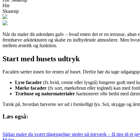
Hie
Skaarup
Når du maler dit udendørs gulv – hvad enten det er en terrasse, altan e
fremhæve arkitekturen og skabe en indbydende atmosfære. Men hvordan v
mellem æstetik og funktion.
Start med husets udtryk
Facaden sætter tonen for resten af huset. Derfor bør du tage udgangspun
Lyse facader
(fx hvid, creme eller lysgrå) fungerer godt med 
Mørke facader
(fx sort, mørkebrun eller teglrød) kan med ford
Træhuse og naturmaterialer
harmonerer ofte bedst med dæmpe
Tænk på, hvordan farverne ser ud i forskelligt lys. Sol, skygge og års
Læs også:
Sådan maler du svært tilgængelige steder på træværk – få tips til et jæv
Maler