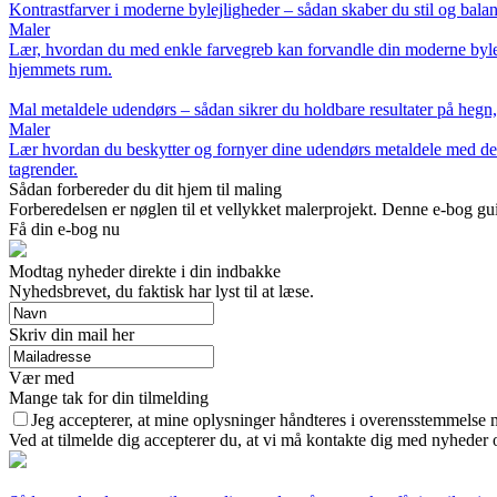
Kontrastfarver i moderne bylejligheder – sådan skaber du stil og bal
Maler
Lær, hvordan du med enkle farvegreb kan forvandle din moderne bylejlig
hjemmets rum.
Mal metaldele udendørs – sådan sikrer du holdbare resultater på hegn
Maler
Lær hvordan du beskytter og fornyer dine udendørs metaldele med den r
tagrender.
Sådan forbereder du dit hjem til maling
Forberedelsen er nøglen til et vellykket malerprojekt. Denne e-bog gui
Få din e-bog nu
Modtag nyheder direkte i din indbakke
Nyhedsbrevet, du faktisk har lyst til at læse.
Skriv din mail her
Vær med
Mange tak for din tilmelding
Jeg accepterer, at mine oplysninger håndteres i overensstemmelse 
Ved at tilmelde dig accepterer du, at vi må kontakte dig med nyheder