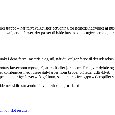
ller trappe – har farvevalget stor betydning for helhedsindtrykket af hu
ælger du farver, der passer til både husets stil, omgivelserne og prakt
kt i dens farve, materiale og stil, når du vælger farve til det udendørs 
kontrastfarver som mørkegrå, antracit eller jordtoner. Det giver dybde
el kombineres med lysere gulvfarver, som bryder og letter udtrykket.
de, naturlige farver – fx gråbrun, sand eller olivengrøn – der spille
tidernes skift kan ændre farvens virkning markant.
nt og flot resultat