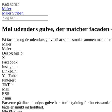
Kategorier
Maler
Maler Striben
Mal udendørs gulve, der matcher facaden –
Få facaden og de udendørs gulve til at spille smukt sammen med de ret
Maler
Maler
Del og hjælp
X
Facebook
Instagram
LinkedIn
YouTube
Pinterest
TikTok
Mail
RSS
7 min
Farverne på dine udendørs gulve har stor betydning for husets samled
både er smukt og holdbart.
Hie Skaarup