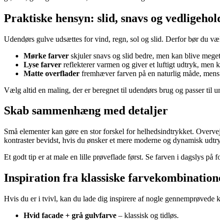
Praktiske hensyn: slid, snavs og vedligehol
Udendørs gulve udsættes for vind, regn, sol og slid. Derfor bør du væl
Mørke farver
skjuler snavs og slid bedre, men kan blive meget 
Lyse farver
reflekterer varmen og giver et luftigt udtryk, men 
Matte overflader
fremhæver farven på en naturlig måde, men
Vælg altid en maling, der er beregnet til udendørs brug og passer til unde
Skab sammenhæng med detaljer
Små elementer kan gøre en stor forskel for helhedsindtrykket. Overvej
kontraster bevidst, hvis du ønsker et mere moderne og dynamisk udtr
Et godt tip er at male en lille prøveflade først. Se farven i dagslys på f
Inspiration fra klassiske farvekombination
Hvis du er i tvivl, kan du lade dig inspirere af nogle gennemprøvede 
Hvid facade + grå gulvfarve
– klassisk og tidløs.