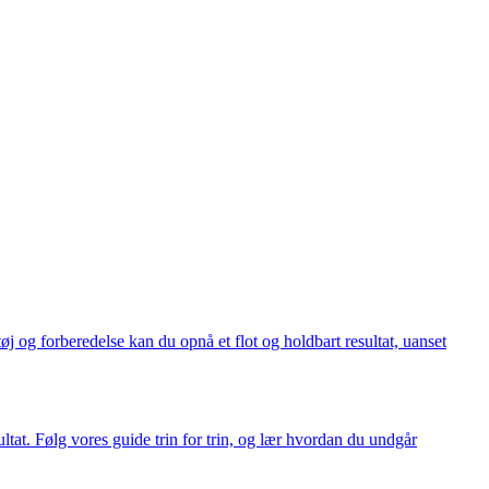
 og forberedelse kan du opnå et flot og holdbart resultat, uanset
at. Følg vores guide trin for trin, og lær hvordan du undgår