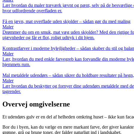
Lær hvordan du maler træværk jævnt og pænt, selv på de besværlige om
hvor udfordrende overfladen er.
Få en jævn, mat overflade uden skjolder – sådan gør du med maling
Maler
Drømmer du om en smuk, mat væg uden skjolder? Med den rigtige forber
ujævnheder og får et flot, roligt udtryk i dit hjem.
Kontrastfarver i moderne bylejligheder – sådan skaber du stil og bal
Maler
Lær, hvordan du med enkle farvegreb kan forvandle din moderne bylejlig
hjemmets rum.
Mal metaldele udendørs – sådan sikrer du holdbare resultater på hegn
Maler
Lær hvordan du beskytter og fornyer dine udendørs metaldele med den r
tagrender.
Overvej omgivelserne
Et udendørs gulv er en del af helheden omkring huset – ikke kun facade
Bor du i byen, kan du vælge en mere markant farve, der giver karakter
grønne, grå og brune toner, der falder naturligt ind i landskabet.