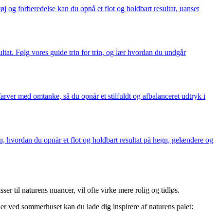
 og forberedelse kan du opnå et flot og holdbart resultat, uanset
at. Følg vores guide trin for trin, og lær hvordan du undgår
arver med omtanke, så du opnår et stilfuldt og afbalanceret udtryk i
n, hvordan du opnår et flot og holdbart resultat på hegn, gelændere og
 til naturens nuancer, vil ofte virke mere rolig og tidløs.
er ved sommerhuset kan du lade dig inspirere af naturens palet: