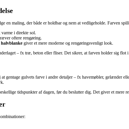
delse
ge en maling, der både er holdbar og nem at vedligeholde. Farven spille
varme i direkte sol.
kræver oftere rengøring.
s
halvblanke
giver et mere moderne og rengøringsvenligt look.
rlaget – fx træ, beton eller fliser. Det sikrer, at farven holder sig flot 
 at gentage gulvets farve i andre detaljer – fx havemøbler, gelænder ell
yk.
orskellige tidspunkter af dagen, før du beslutter dig. Det giver et mere rea
er
kombinationer: